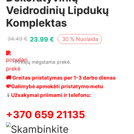
Veidrodinių Lipdukų
Komplektas
23.99
€
34.49
€
30
%
Nuolaida
Pirkėjų mėgstama prekė.
🚚 Greitas pristatymas per 1-3 darbo dienas
💸Galimybė apmokėti pristatymo metu
📱
Užsakymai priimami ir telefonu:
+370 659 21135