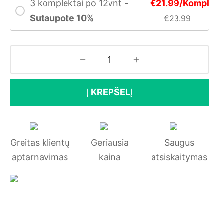
3 komplektai po 12vnt -
€21.99/Kompl
Sutaupote 10%
€23.99
Į KREPŠELĮ
Greitas klientų
Geriausia
Saugus
aptarnavimas
kaina
atsiskaitymas