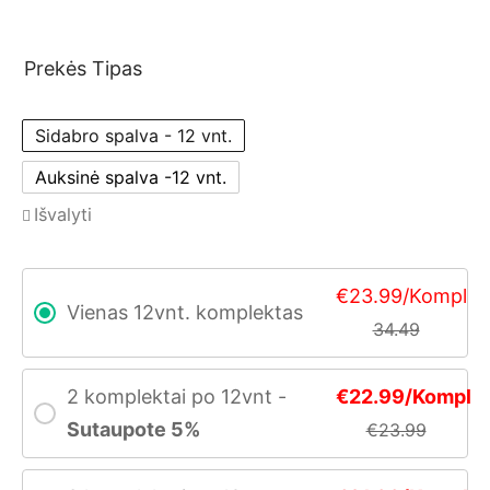
Prekės Tipas
Sidabro spalva - 12 vnt.
Auksinė spalva -12 vnt.
Išvalyti
€23.99/Kompl
Vienas 12vnt. komplektas
34.49
2 komplektai po 12vnt -
€22.99/Kompl
Sutaupote 5%
€23.99