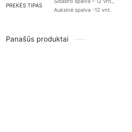
Sidabro spalva – 12 vnt.,
PREKĖS TIPAS
Auksinė spalva -12 vnt.
Panašūs produktai
-
50
%
Skaidrus Izoliacinis
Hermetikas +
Teptukas Dovanų
13.49
€
–
25.99
€