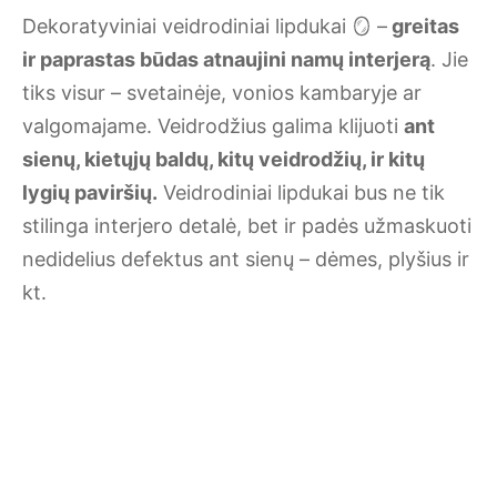
Dekoratyviniai veidrodiniai lipdukai 🪞 –
greitas
ir paprastas būdas atnaujini namų interjerą
. Jie
tiks visur – svetainėje, vonios kambaryje ar
valgomajame. Veidrodžius galima klijuoti
ant
sienų, kietųjų baldų, kitų veidrodžių, ir kitų
lygių paviršių.
Veidrodiniai lipdukai bus ne tik
stilinga interjero detalė, bet ir padės užmaskuoti
nedidelius defektus ant sienų – dėmes, plyšius ir
kt.