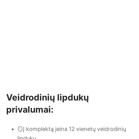
Veidrodinių lipdukų
privalumai:
🪞Į komplektą įeina 12 vienetų veidrodinių
lipdukų