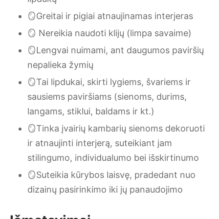
🪞Greitai ir pigiai atnaujinamas interjeras
🪞 Nereikia naudoti klijų (limpa savaime)
🪞Lengvai nuimami, ant daugumos paviršių
nepalieka žymių
🪞Tai lipdukai, skirti lygiems, švariems ir
sausiems paviršiams (sienoms, durims,
langams, stiklui, baldams ir kt.)
🪞Tinka įvairių kambarių sienoms dekoruoti
ir atnaujinti interjerą, suteikiant jam
stilingumo, individualumo bei išskirtinumo
🪞Suteikia kūrybos laisvę, pradedant nuo
dizainų pasirinkimo iki jų panaudojimo