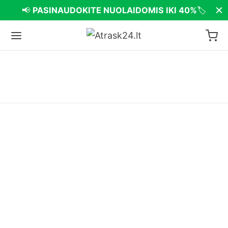
📢
PASINAUDOKITE NUOLAIDOMIS IKI 40%
🏷️
Populiariausios prekės